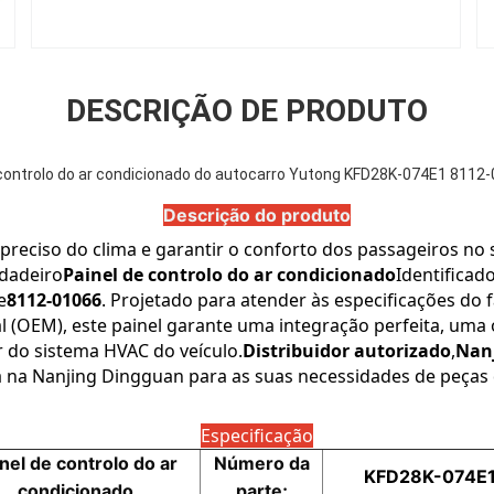
DESCRIÇÃO DE PRODUTO
 controlo do ar condicionado do autocarro Yutong KFD28K-074E1 8112
Descrição do produto
reciso do clima e garantir o conforto dos passageiros no 
dadeiro
Painel de controlo do ar condicionado
Identificad
e
8112-01066
. Projetado para atender às especificações do f
 (OEM), este painel garante uma integração perfeita, uma o
ar do sistema HVAC do veículo.
Distribuidor autorizado
,
Nanj
a na Nanjing Dingguan para as suas necessidades de peças 
Especificação
nel de controlo do ar
Número da
KFD28K-074E1
condicionado
parte;