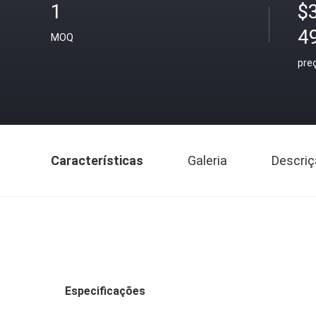
1
$
4
MOQ
pre
Características
Galeria
Descriç
Especificações