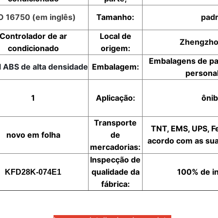
O 16750 (em inglês)
Tamanho:
pad
Controlador de ar
Local de
Zhengzho
condicionado
origem:
Embalagens de p
l ABS de alta densidade
Embalagem:
persona
1
Aplicação:
ôni
Transporte
TNT, EMS, UPS, F
novo em folha
de
acordo com as su
mercadorias:
Inspecção de
qualidade da
100% de i
KFD28K-074E1
fábrica: