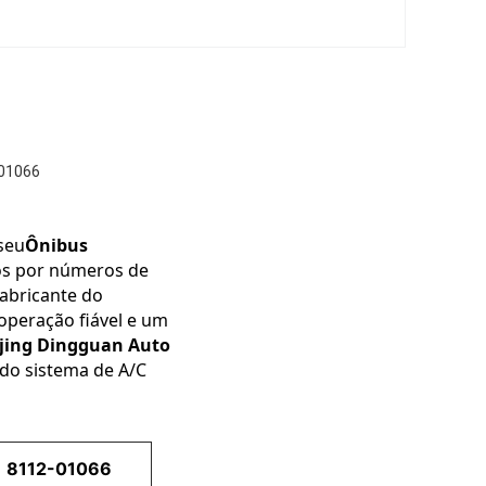
-01066
seu
Ônibus 
os por números de 
abricante do 
peração fiável e um 
ing Dingguan Auto 
do sistema de A/C 
 8112-01066