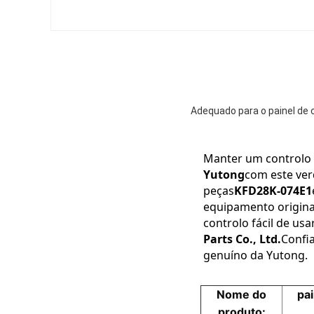
Adequado para o painel de
Manter um controlo p
Yutong
com este ver
peças
KFD28K-074E1
equipamento original
controlo fácil de us
Parts Co., Ltd.
Confi
genuíno da Yutong.
Nome do
pai
produto: