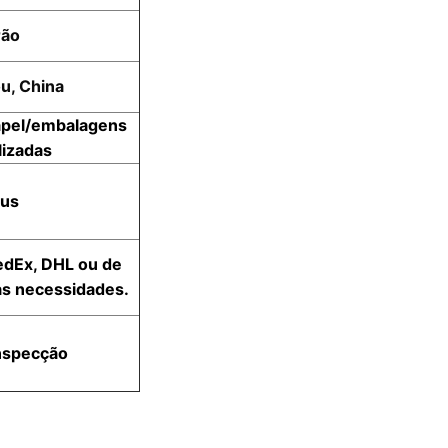
rão
u, China
apel/embalagens
lizadas
bus
edEx, DHL ou de
as necessidades.
nspecção