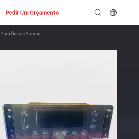
Pedir Um Orçamento
 Para Ônibus Yutong