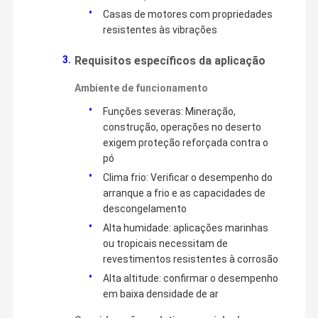
travagem.O nosso extenso catálogo de produtos abrange
Casas de motores com propriedades
naturalmente uma vasta gama de necessidades específicas,
garantindo que podemos satisfazer as exigências precisas de
resistentes às vibrações
diferentes clientes.
Controle De
Notícias
Todos Os
Pedir Um
Requisitos específicos da aplicação
Qualidade
Casos
Orçamento
Ambiente de funcionamento
Peças sobressalentes de autocarros
Funções severas: Mineração,
construção, operações no deserto
Peças para autocarros Jinlong
exigem proteção reforçada contra o
pó
Partes de autocarros Higer
Clima frio: Verificar o desempenho do
Partes de autocarros Zhongtong
arranque a frio e as capacidades de
descongelamento
Peças de autocarros de energia nova
Alta humidade: aplicações marinhas
ou tropicais necessitam de
Fonte de ar de autocarro
revestimentos resistentes à corrosão
Alta altitude: confirmar o desempenho
Pads de travagem de autocarro
em baixa densidade de ar
Acessórios de iluminação de autocarro