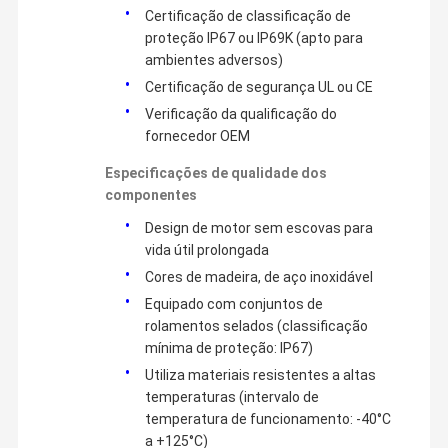
Certificação de classificação de
proteção IP67 ou IP69K (apto para
ambientes adversos)
Certificação de segurança UL ou CE
Verificação da qualificação do
fornecedor OEM
Especificações de qualidade dos
componentes
Design de motor sem escovas para
vida útil prolongada
Cores de madeira, de aço inoxidável
Equipado com conjuntos de
rolamentos selados (classificação
Nanjing Dingguan Automotive Parts Co., Ltd.: Seu Parceiro Global
mínima de proteção: IP67)
de Soluções Automotivas de Confiança
A Nanjing Dingguan Automotive Parts Co., Ltd. é um fabricante
Utiliza materiais resistentes a altas
Casa
Produtos
Quem
Fábrica
de peças automotivas de alta qualidade e um fornecedor
temperaturas (intervalo de
global.Sempre nos comprometemos com a excelência e a
Somos
inovação., com foco na concepção, desenvolvimento e
temperatura de funcionamento: -40°C
produção de uma gama abrangente de peças automotivas,
a +125°C)
incluindo componentes de chassis, soluções de sistemas de