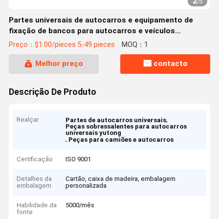
2
/
5
Partes universais de autocarros e equipamento de
fixação de bancos para autocarros e veículos
modificados
Preço：$1.00/pieces 5-49 pieces
MOQ：1
Melhor preço
contacto
Descrição De Produto
Realçar
,
Partes de autocarros universais
Peças sobressalentes para autocarros
universais yutong
,
Peças para camiões e autocarros
Certificação
ISO 9001
Detalhes da
Cartão, caixa de madeira, embalagem
embalagem
personalizada
Habilidade da
5000/mês
fonte