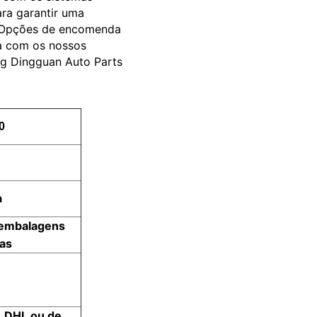
ara garantir uma
il.Opções de encomenda
ia com os nossos
ng Dingguan Auto Parts
0
a
/embalagens
as
, DHL ou de