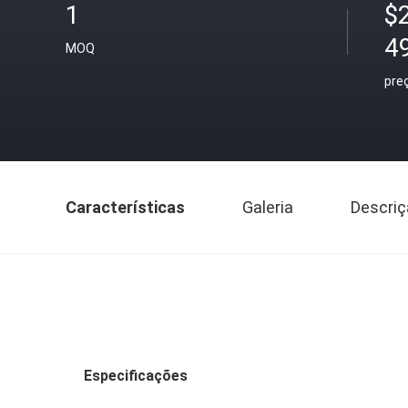
1
$
4
MOQ
pre
Características
Galeria
Descriç
Especificações