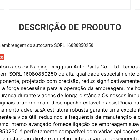
DESCRIÇÃO DE PRODUTO
da embreagem do autocarro SORL 16080850250
to
torizado da Nanjing Dingguan Auto Parts Co., Ltd., temos 
em SORL 16080850250 de alta qualidade especialmente c
onente, projetado com precisão, reduz significativamente
 a força necessária para a operação da embreagem, melho
urança durante viagens de longa distância.Os nossos impu
ginais proporcionam desempenho estável e assistência c
namento adversasA estrutura robusta garante uma excelent
ente a vida útil, reduzindo a frequência de manutenção e 
smo interno avançado fornece ligação de embreagem suav
50250 é perfeitamente compatível com várias aplicações
r a instalação direta e a melhor integração do desempenh