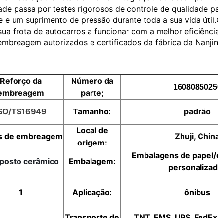
de passa por testes rigorosos de controle de qualidade p
e e um suprimento de pressão durante toda a sua vida út
sua frota de autocarros a funcionar com a melhor eficiênc
embreagem autorizados e certificados da fábrica da Nanji
Reforço da
Número da
1608085025
embreagem
parte;
ISO/TS16949
Tamanho:
padrão
Local de
s de embreagem
Zhuji, Chin
origem:
Embalagens de papel
posto cerâmico
Embalagem:
personalizad
1
Aplicação:
ônibus
Transporte de
TNT, EMS, UPS, FedEx