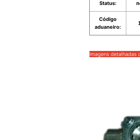
Status:
n
Código
aduaneiro:
Imagens detalhadas 