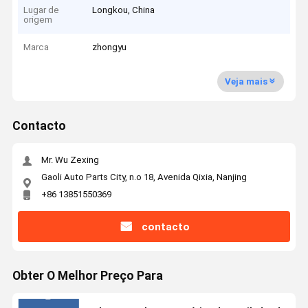
Lugar de
Longkou, China
origem
Marca
zhongyu
Veja mais
Contacto
Mr. Wu Zexing
Gaoli Auto Parts City, n.o 18, Avenida Qixia, Nanjing
+86 13851550369
contacto
Obter O Melhor Preço Para